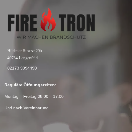
Hildener Strasse 29b
40764 Langenfeld
02173 9994490
Reguläre Öffnungszeiten:
Montag – Freitag 08:00 – 17:00
Und nach Vereinbarung.